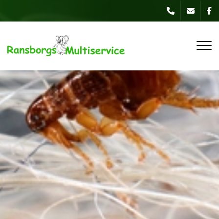
Gå
til
hovedindhold