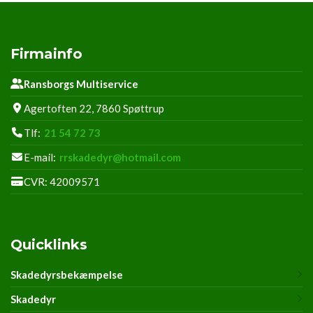
Firmainfo
Ransborgs Multiservice
Agertoften 22, 7860 Spøttrup
Tlf:
21 54 72 73
E-mail:
rrskadedyr@hotmail.com
CVR: 42009571
Quicklinks
Skadedyrsbekæmpelse
Skadedyr