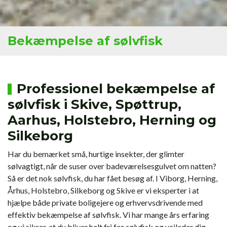
Bekæmpelse af sølvfisk
Professionel bekæmpelse af
sølvfisk i Skive, Spøttrup,
Aarhus, Holstebro, Herning og
Silkeborg
Har du bemærket små, hurtige insekter, der glimter
sølvagtigt, når de suser over badeværelsesgulvet om natten?
Så er det nok sølvfisk, du har fået besøg af. I Viborg, Herning,
Århus, Holstebro, Silkeborg og Skive er vi eksperter i at
hjælpe både private boligejere og erhvervsdrivende med
effektiv bekæmpelse af sølvfisk. Vi har mange års erfaring
og vi sikrer, at du bliver helt fri for sølvfisk og vejleder dig