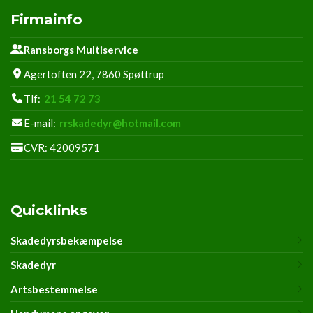
Firmainfo
Ransborgs Multiservice
Agertoften 22, 7860 Spøttrup
Tlf:
21 54 72 73
E-mail:
rrskadedyr@hotmail.com
CVR: 42009571
Quicklinks
Skadedyrsbekæmpelse
Skadedyr
Artsbestemmelse