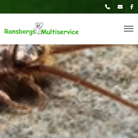
Gå
til
hovedindhold