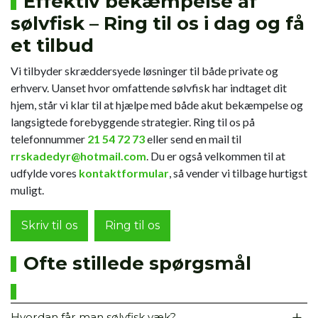
Effektiv bekæmpelse af
sølvfisk – Ring til os i dag og få
et tilbud
Vi tilbyder skræddersyede løsninger til både private og
erhverv. Uanset hvor omfattende sølvfisk har indtaget dit
hjem, står vi klar til at hjælpe med både akut bekæmpelse og
langsigtede forebyggende strategier. Ring til os på
telefonnummer
21 54 72 73
eller send en mail til
rrskadedyr@hotmail.com
. Du er også velkommen til at
udfylde vores
kontaktformular
, så vender vi tilbage hurtigst
muligt.
Skriv til os
Ring til os
Ofte stillede spørgsmål
Hvordan får man sølvfisk væk?