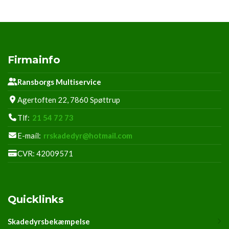
Firmainfo
Ransborgs Multiservice
Agertoften 22, 7860 Spøttrup
Tlf:
21 54 72 73
E-mail:
rrskadedyr@hotmail.com
CVR: 42009571
Quicklinks
Skadedyrsbekæmpelse