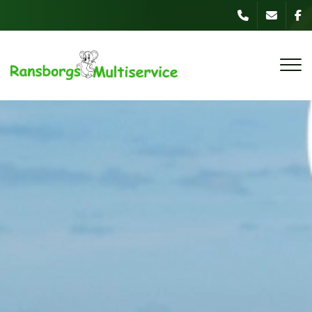
Gå
til
hovedindhold