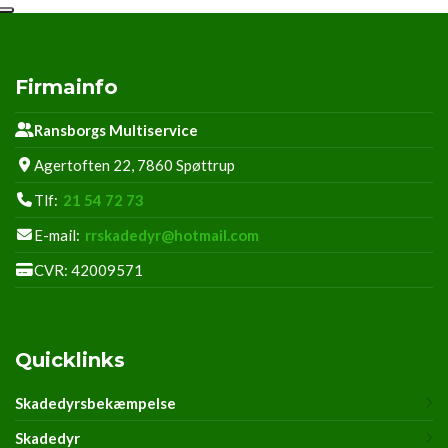
Firmainfo
Ransborgs Multiservice
Agertoften 22, 7860 Spøttrup
Tlf:
21 54 72 73
E-mail:
rrskadedyr@hotmail.com
CVR: 42009571
Quicklinks
Skadedyrsbekæmpelse
Skadedyr