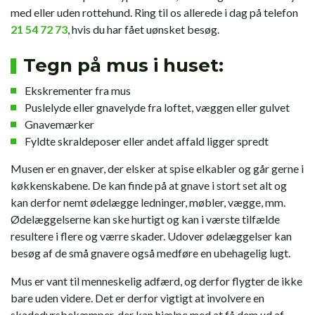
med eller uden rottehund. Ring til os allerede i dag på telefon
21 54 72 73
, hvis du har fået uønsket besøg.
Tegn på mus i huset:
Ekskrementer fra mus
Puslelyde eller gnavelyde fra loftet, væggen eller gulvet
Gnavemærker
Fyldte skraldeposer eller andet affald ligger spredt
Musen er en gnaver, der elsker at spise elkabler og går gerne i
køkkenskabene. De kan finde på at gnave i stort set alt og
kan derfor nemt ødelægge ledninger, møbler, vægge, mm.
Ødelæggelserne kan ske hurtigt og kan i værste tilfælde
resultere i flere og værre skader. Udover ødelæggelser kan
besøg af de små gnavere også medføre en ubehagelig lugt.
Mus er vant til menneskelig adfærd, og derfor flygter de ikke
bare uden videre. Det er derfor vigtigt at involvere en
skadedyrsbekæmper, der kan hjælpe med at få dem ud af