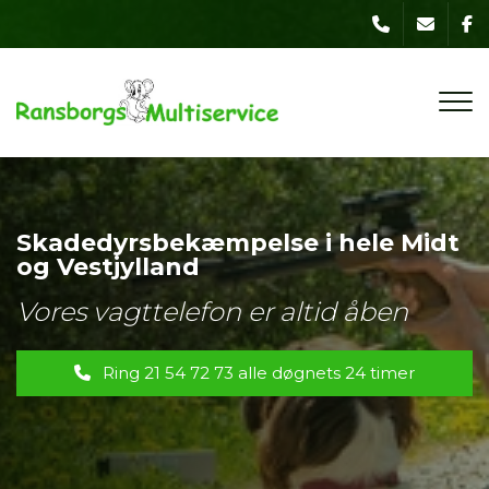
Gå
til
hovedindhold
yrsbekæmpelse i hele Midt
Skaded
jylland
og Vest
agttelefon er altid åben
Vores v
ing 21 54 72 73 alle døgnets 24 timer
R