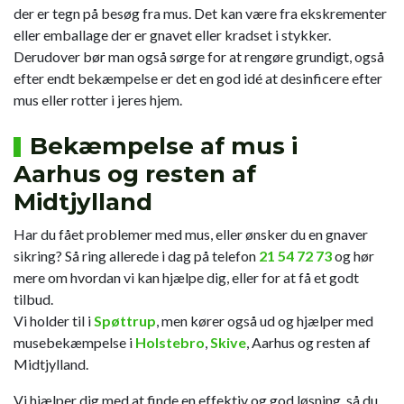
der er tegn på besøg fra mus. Det kan være fra ekskrementer
eller emballage der er gnavet eller kradset i stykker.
Derudover bør man også sørge for at rengøre grundigt, også
efter endt bekæmpelse er det en god idé at desinficere efter
mus eller rotter i jeres hjem.
Bekæmpelse af mus i
Aarhus og resten af
Midtjylland
Har du fået problemer med mus, eller ønsker du en gnaver
sikring? Så ring allerede i dag på telefon
21 54 72 73
og hør
mere om hvordan vi kan hjælpe dig, eller for at få et godt
tilbud.
Vi holder til i
Spøttrup
, men kører også ud og hjælper med
musebekæmpelse i
Holstebro
,
Skive
, Aarhus og resten af
Midtjylland.
Vi hjælper dig med at finde en effektiv og god løsning, så du